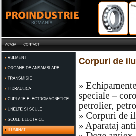
ACASA
CONTACT
RULMENTI
Corpuri de il
ORGANE DE ANSAMBLARE
TRANSMISIE
» Echipamente 
HIDRAULICA
speciale – cor
CUPLAJE ELECTROMAGNETICE
petrolier, petr
UNELTE SI SCULE
» Corpuri de i
SCULE ELECTRICE
» Aparataj anti
ILUMINAT
» Doze antiex.