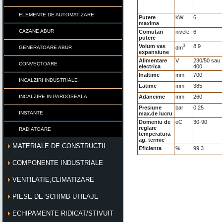
ELEMENTE DE AUTOMATIZARE
Putere
kW
6
maxima
CAZANE ABUR
Comutari
nivele
6
putere
Volum vas
3
8.9
dm
GENERATOARE ABUR
expansiune
Alimentare
V
230/50 sau
CONVECTOARE
electrica
400
Inaltime
mm
700
INCALZIRI INDUSTRIALE
Latime
mm
385
INCALZIRE IN PARDOSEALA
Adancime
mm
260
Presiune
bar
0.25
INSTANTE
max.de lucru
Domeniu de
o
C
30-90
reglare
RADIATOARE
temperatura
ag. termic
MATERIALE DE CONSTRUCTII
Eficienta
%
99.3
COMPONENTE INDUSTRIALE
VENTILATIE,CLIMATIZARE
PIESE DE SCHIMB UTILAJE
ECHIPAMENTE RIDICAT/STIVUIT