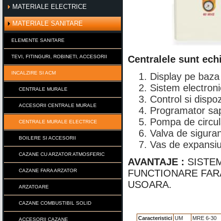
MATERIALE ELECTRICE
MATERIALE SANITARE
ELEMENTE SANITARE
TEVI, FITINGURI, ROBINETI, ACCESORII
Centralele sunt ech
INCALZIRE SI ACM
Display pe baza 
Sistem electroni
CENTRALE MURALE
Control si dispoz
ACCESORII CENTRALE MURALE
Programator sa
Pompa de circ
CENTRALE MURALE ELECTRICE
Valva de siguran
BOILERE SI ACCESORII
Vas de expansi
CAZANE CU ARZATOR ATMOSFERIC
AVANTAJE :
SISTEM
CAZANE FARA ARZATOR
FUNCTIONARE FAR
USOARA.
ARZATOARE
CAZANE COMBUSTIBIL SOLID
Caracteristici
UM
MRE 6-30
ACCESORII CAZANE