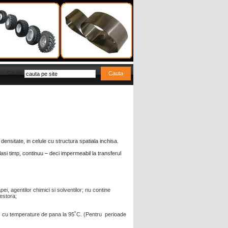
Cauta
densitate, in celule cu structura spatiala inchisa.
lasi timp, continuu – deci impermeabil la transferul
i, agentilor chimici si solventilor; nu contine
estora;
ic cu temperature de pana la 95˚C. (Pentru perioade