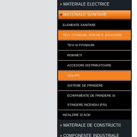
MATERIALE ELECTRICE
MATERIALE SANITARE
ELEMENTE SANITARE
TEVI, FITINGURI, ROBINETI, ACCESORII
TEVI SI FITINGURI
ROBINETI
ACCESORII DISTRIBUITOARE
IZOLATII
SISTEME DE PRINDERE
ECHIPAMENTE DE PRINDERE SI
STINGERE INCENDIU (PSI)
INCALZIRE SI ACM
MATERIALE DE CONSTRUCTII
COMPONENTE INDUSTRIALE