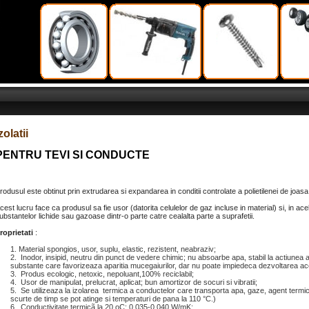
zolatii
PENTRU TEVI SI CONDUCTE
rodusul este obtinut prin extrudarea si expandarea in conditii controlate a polietilenei de joasa 
cest lucru face ca produsul sa fie usor (datorita celulelor de gaz incluse in material) si, in ace
ubstantelor lichide sau gazoase dintr-o parte catre cealalta parte a suprafetii.
roprietati
:
Material spongios, usor, suplu, elastic, rezistent, neabraziv;
Inodor, insipid, neutru din punct de vedere chimic; nu absoarbe apa, stabil la actiunea ape
substante care favorizeaza aparitia mucegaiurilor, dar nu poate impiedeca dezvoltarea ac
Produs ecologic, netoxic, nepoluant,100% reciclabil;
Usor de manipulat, prelucrat, aplicat; bun amortizor de socuri si vibratii;
Se utilizeaza la izolarea termica a conductelor care transporta apa, gaze, agent term
scurte de timp se pot atinge si temperaturi de pana la 110 °C.)
Conductivitate termicã la 20 oC: 0,035-0,040 W/mK;