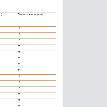
m)
Diametru interior (mm)
12
15
18
20
22
25
28
35
12
15
18
20
22
25