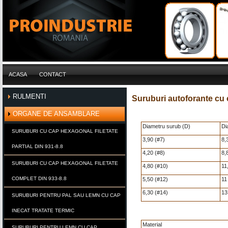
ACASA
CONTACT
RULMENTI
Suruburi autoforante cu
ORGANE DE ANSAMBLARE
Diametru surub (D)
Di
SURUBURI CU CAP HEXAGONAL FILETATE
3,90 (#7)
8,
PARTIAL DIN 931-8.8
4,20 (#8)
8,
SURUBURI CU CAP HEXAGONAL FILETATE
4,80 (#10)
11
COMPLET DIN 933-8.8
5,50 (#12)
11
6,30 (#14)
13
SURUBURI PENTRU PAL SAU LEMN CU CAP
INECAT TRATATE TERMIC
Material
SURUBURI PENTRU LEMN CU CAP