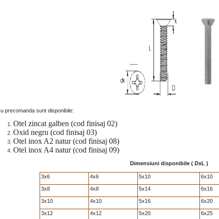
u precomanda sunt disponibile:
Otel zincat galben (cod finisaj 02)
Oxid negru (cod finisaj 03)
Otel inox A2 natur (cod finisaj 08)
Otel inox A4 natur (cod finisaj 09)
Dimensiuni disponibile ( DxL )
3x6
4x6
5x10
6x10
3x8
4x8
5x14
6x16
3x10
4x10
5x16
6x20
3x12
4x12
5x20
6x25