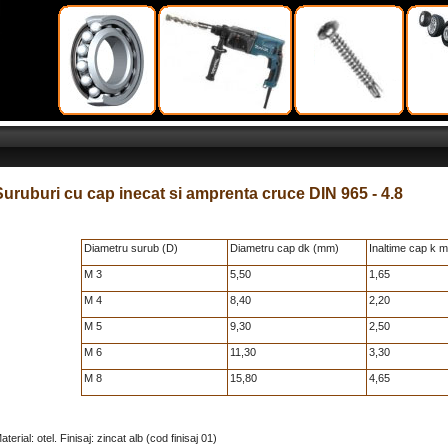
Suruburi cu cap inecat si amprenta cruce DIN 965 - 4.8
Diametru surub (D)
Diametru cap dk (mm)
Inaltime cap k 
M 3
5,50
1,65
M 4
8,40
2,20
M 5
9,30
2,50
M 6
11,30
3,30
M 8
15,80
4,65
aterial: otel. Finisaj: zincat alb (cod finisaj 01)