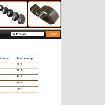
Cauta
min. (mm)
Amprenta cap
PH 1
PH 2
PH 2
PH 3
PH 4