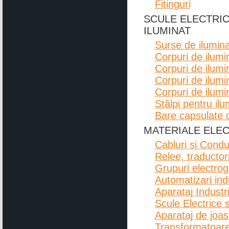
Fitinguri
SCULE ELECTRI
ILUMINAT
Surse de ilumina
Corpuri de ilumin
Corpuri de ilumi
Corpuri de ilum
Corpuri de ilumi
Stâlpi pentru ilu
Bare capsulate d
MATERIALE ELEC
Cabluri si Condu
Relee, traductor
Grupuri electro
Automatizari indu
Aparataj Industri
Scule Electrice 
Aparataj de joas
Transformatoare