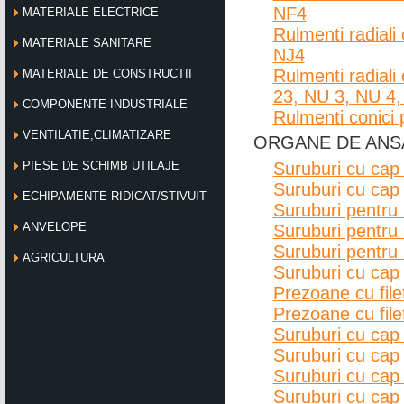
NF4
MATERIALE ELECTRICE
Rulmenti radiali
MATERIALE SANITARE
NJ4
Rulmenti radiali
MATERIALE DE CONSTRUCTII
23, NU 3, NU 4
COMPONENTE INDUSTRIALE
Rulmenti conici 
VENTILATIE,CLIMATIZARE
ORGANE DE AN
Suruburi cu cap 
PIESE DE SCHIMB UTILAJE
Suruburi cu cap
ECHIPAMENTE RIDICAT/STIVUIT
Suruburi pentru 
ANVELOPE
Suruburi pentru
Suruburi pentru
AGRICULTURA
Suruburi cu cap 
Prezoane cu file
Prezoane cu file
Suruburi cu cap
Suruburi cu cap 
Suruburi cu cap
Suruburi cu cap c