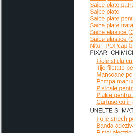
Saibe plate patr
Saibe plate
Saibe plate pent
Saibe plate trat
Saibe elastice 
Saibe elastice 
Nituri POPcap b
FIXARI CHIMIC
Fiole sticla c
Tije filetate p
Mansoane pent
Pompa manuala
Pistoale pentr
Piulite pentru
Cartuse cu inj
UNELTE SI MA
Folie strech 
Banda adeziv
Pistol electri