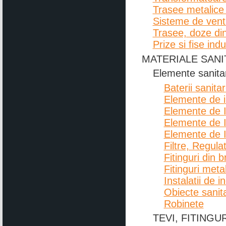
Trasee metalice
Sisteme de ventil
Trasee, doze din
Prize si fise indu
MATERIALE SANI
Elemente sanita
Baterii sanita
Elemente de in
Elemente de I
Elemente de I
Elemente de I
Filtre, Regul
Fitinguri din 
Fitinguri meta
Instalatii de i
Obiecte sanit
Robinete
TEVI, FITINGU