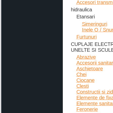
Accesori transm
hidraulica
Etansari
Simeringuri
Inele O / Snu
Furtunuri
CUPLAJE ELECT
UNELTE SI SCUL
Abrazive
Accesorii sanita
Aschietoare
Chei
Ciocane
Clesti
Constructii si zi
Elemente de fix
Elemente sanita
Feronerie