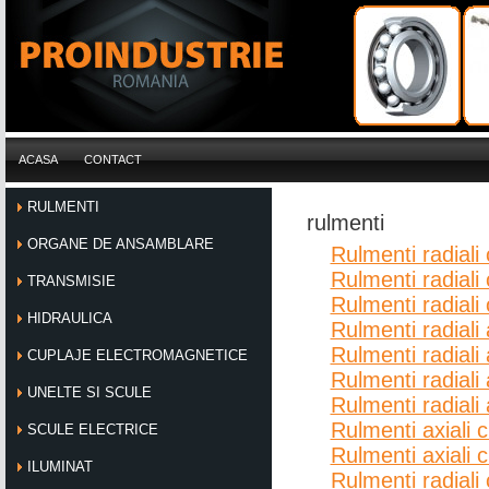
ACASA
CONTACT
RULMENTI
rulmenti
ORGANE DE ANSAMBLARE
Rulmenti radiali 
Rulmenti radiali 
TRANSMISIE
Rulmenti radiali 
HIDRAULICA
Rulmenti radiali 
Rulmenti radiali 
CUPLAJE ELECTROMAGNETICE
Rulmenti radiali 
UNELTE SI SCULE
Rulmenti radiali 
Rulmenti axiali c
SCULE ELECTRICE
Rulmenti axiali 
ILUMINAT
Rulmenti radiali