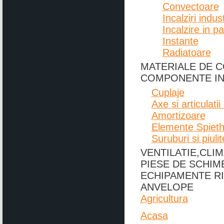
Convectoare
Incalziri indus
Incalzire in p
Instante
Radiatoare
MATERIALE DE C
COMPONENTE IN
Cuplaje
Axe si articulati
Amortizoare
Elemente Spiet
Suruburi si piulit
VENTILATIE,CLI
PIESE DE SCHIM
ECHIPAMENTE RI
ANVELOPE
Agricultura
Acasa