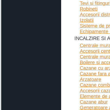
Tevi si fitingur
Robineti
Accesorii dist
Izolatii
Sisteme de pr
Echipamente d
INCALZIRE SI 
Centrale mura
Accesorii cen
Centrale mura
Boilere si acc
Cazane cu arz
Cazane fara a
Arzatoare
Cazane combus
Accesorii caz
Elemente de 
Cazane abur
Generatoare 