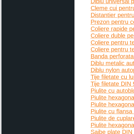
Diblu universal p
Cleme cui pentru
Distantier pentru
Prezon pentru co
Coliere rapide p
Coliere duble pe
Coliere pentru 
Coliere pentru 
Banda perforata 
Diblu metalic au
Diblu nylon auto
Tije filetate cu 
Tije filetate DIN
Piulite cu autob
Piulite hexagon
Piulite hexagon
Piulite cu flans
Piulite de cuplare
Piulite hexagona
Saibe plate DIN