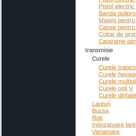
Pistol electric
Banda poliprop
Masini pentru
Capse pentru 
Coltar de prot
Catarame pent
transmisie
Curele
Curele trapezo
Curele hexag
Curele multipl
Curele poli V
Curele dintat
Lanturi
Bucsa
Roti
Intinzatoare lant
Variatoare